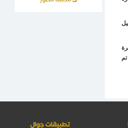
مكتبة الصور
يل
رة
تم
تطبيقات جوال