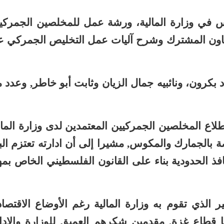
س في وزارة المالية، ورشة عمل للمخلصين الجمركي
تعاون المشترك وشرح آليات عمل التخليص الجمركي ع
اد بكرون، ونائبيه جمال الزيان وثابت أبو خاطر, وعدد 
ع المخلصين الجمركيين المعتمدين لدى وزارة المال
اصة بالجمارك والمكوس, مشيرا إلى أن ادارته تعتزم الب
ذ الحدودية بناء على القانون الفلسطيني الخاص بمه
ر الذي تقوم به وزارة المالية رغم الأوضاع الاقتصاد
نها قطاع غزة, مقدمين شكرهم العميق للوزارة والادا