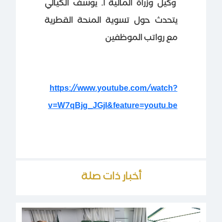
وكيل وزراة المالية أ. يوسف الكيالي
يتحدث حول تسوية المنحة القطرية
مع رواتب الموظفين
https://www.youtube.com/watch?
v=W7qBjg_JGjI&feature=youtu.be
أخبار ذات صلة