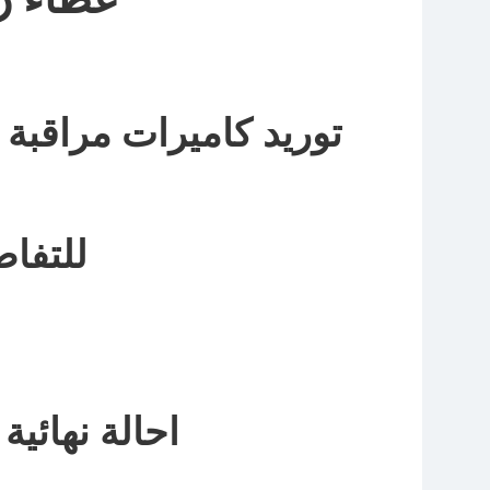
توريد كاميرات مراقبة
ل
للتفا
احالة نهائية