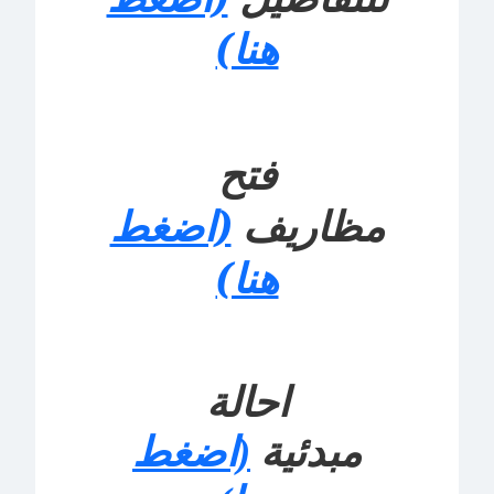
هنا)
فتح
مظاريف
(اضغط
هنا)
احالة
مبدئية
(اضغط