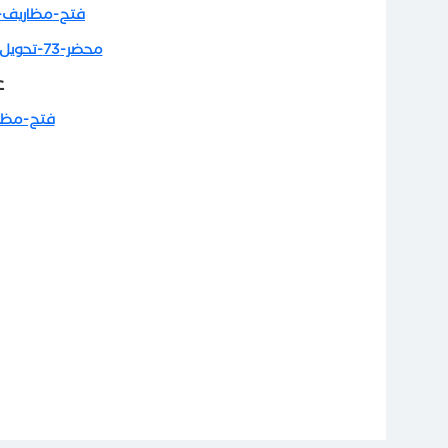
فتح-مظاريف-عطاء-60-توريد-ور
محضر-73-تحويل-عطاء-60-الى-عرض-سعر-ورق-تعقيم
ع
فتح-مظاريف-