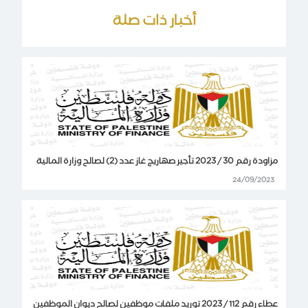
أخبار ذات صلة
مزاودة رقم 30 / 2023 تأجير صهاريج غاز عدد (2) لصالح وزارة المالية
24/09/2023
عطاء رقم 112 / 2023 توريد ملفات موظفين لصالح ديوان الموظفين