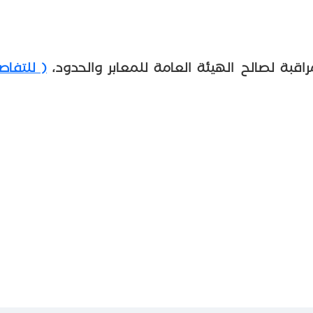
( للتفاص