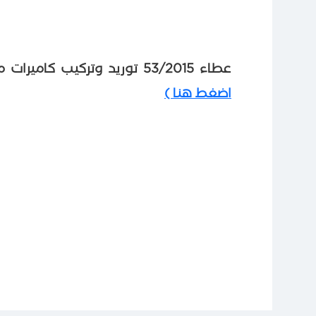
عطاء 53/2015 توريد وتركيب كاميرات مراقبة لصالح الهيئة العامة للمعابر والحدود،
اضغط هنا )