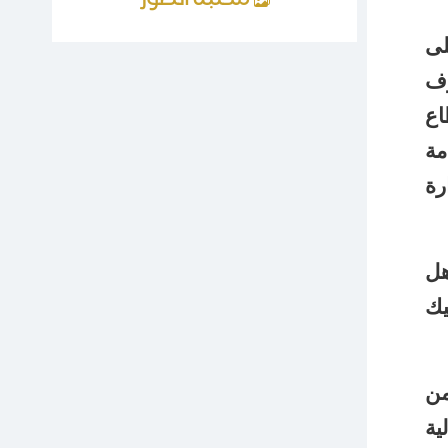
مكتبة الصور
لى
وف
اع
مة
رة
هل
يك
من
ية