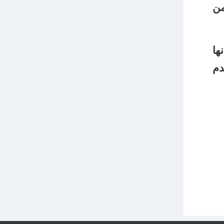
ية من
ها
دم